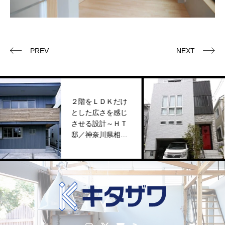
PREV
NEXT
２階をＬＤＫだけ
自由設計ならでは
とした広さを感じ
の本領を発揮した
させる設計～ＨＴ
木造３階建て～Ｍ
邸／神奈川県相模
Ｄ邸／横浜市戸塚
原市
区