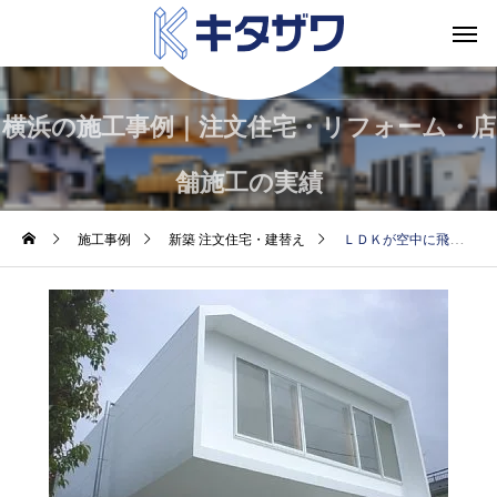
横浜の施工事例｜注文住宅・リフォーム・店
舗施工の実績
施工事例
新築 注文住宅・建替え
ＬＤＫが空中に飛び出す鉄筋と木造の混構造の家～ＴＦ邸／横浜市港北区