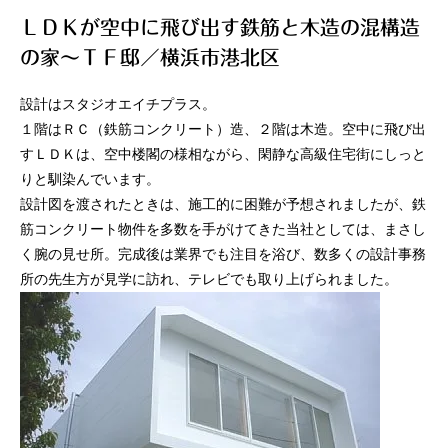
ＬＤＫが空中に飛び出す鉄筋と木造の混構造
の家～ＴＦ邸／横浜市港北区
設計はスタジオエイチプラス。
１階はＲＣ（鉄筋コンクリート）造、２階は木造。空中に飛び出
すＬＤＫは、空中楼閣の様相ながら、閑静な高級住宅街にしっと
りと馴染んでいます。
設計図を渡されたときは、施工的に困難が予想されましたが、鉄
筋コンクリート物件を多数を手がけてきた当社としては、まさし
く腕の見せ所。完成後は業界でも注目を浴び、数多くの設計事務
所の先生方が見学に訪れ、テレビでも取り上げられました。