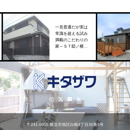
一見普通だが実は
常識を超える試み
M
満載のこだわりの
家～ＳＴ邸／横浜
市旭区
〒241-0005 横浜市旭区白根4丁目30番3号