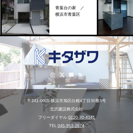
和
を
青葉台の家 ／
と
横浜市青葉区
様
区
〒241-0005 横浜市旭区白根4丁目30番3号
北沢建設株式会社
フリーダイヤル
0120-30-4141
TEL
045-953-2674