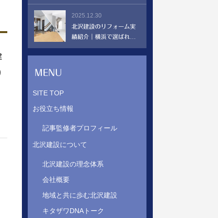
ント|創業55年 北沢建設
2025.12.30
北沢建設のリフォーム実
績紹介｜横浜で選ばれる
理由とは？
建
MENU
り
SITE TOP
お役立ち情報
記事監修者プロフィール
北沢建設について
北沢建設の理念体系
会社概要
地域と共に歩む北沢建設
キタザワDNAトーク