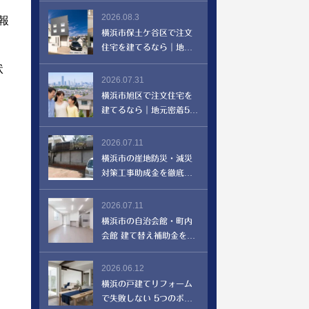
リアの特徴と家づくり
2026.08.3
報
横浜市保土ケ谷区で注文
住宅を建てるなら｜地元
密着55年・北沢建設が教
状
えるエリアの特徴と家づ
2026.07.31
くり
横浜市旭区で注文住宅を
建てるなら｜地元密着55
年・北沢建設が教えるエ
リアの特徴と家づくり
2026.07.11
横浜市の崖地防災・減災
対策工事助成金を徹底解
説
2026.07.11
横浜市の自治会館・町内
会館 建て替え補助金を徹
底解説
2026.06.12
横浜の戸建てリフォーム
で失敗しない 5つのポイ